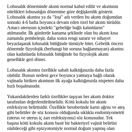
Lohusalık döneminde akıntı normal kabul edilir ve akıntının
nitelikleri lohusalığın dönemine göre değişkenlik gösterir.
Lohusalık akıntısı ya da "loşi" adı verilen bu akıntı doğumdan
sonraki 4-6 hafta boyunca devam eden özel bir akıntı türüdür.
Amacı uterusun içindeki "gebeliğe bağlı kalıntıların"
atılmasıdır. İlk günlerde kanama şeklinde olan bu akıntı kısa
zamanda pembeleşir, daha sonra rengi sararır ve nihayet
beyazlaşarak lohusalık bittiğinde tümüyle biter. Gebelik öncesi
dönemde fizyolojik (herhangi bir soruna bağlanmayan) akıntısı
olan kadınlarda lohusalık bittiğinde bu fizyolojik akıntı
genellikle geri döner.
Lohusalık akıntısı özellikle sabah kalktığınızda daha fazla
olabilir. Bunun nedeni gece boyunca yatmaya bağlı olarak
vajinada biriken akıntının ilk ayağa kalktığınızda nispeten daha
hızlı boşalmasıdır.
Yukarıdakilerden farklı özellikler taşıyan her akıntı doktor
tarafından değerlendirilmelidir. Kötü kokulu bir akıntı
enfeksiyon belirtisidir. Özellikle beraberinde karın ağrısı ve ateş
gibi belirtiler de söz konusu olduğunda sıklıkla endomiyometrit
(uterus ve uterus iç zarı enfeksiyonu) söz konusudur. Tek
başına kötü kokulu akıntı basit bir bakteriyel vajinit belirtisi
olabileceği gibi epizyotomiyle normal doğum yapmış olan