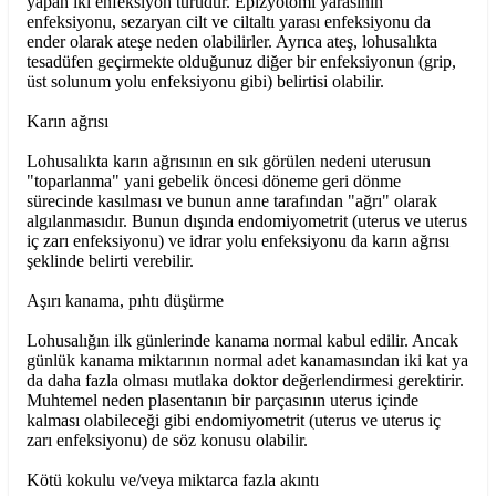
yapan iki enfeksiyon türüdür. Epizyotomi yarasının
enfeksiyonu, sezaryan cilt ve ciltaltı yarası enfeksiyonu da
ender olarak ateşe neden olabilirler. Ayrıca ateş, lohusalıkta
tesadüfen geçirmekte olduğunuz diğer bir enfeksiyonun (grip,
üst solunum yolu enfeksiyonu gibi) belirtisi olabilir.
Karın ağrısı
Lohusalıkta karın ağrısının en sık görülen nedeni uterusun
"toparlanma" yani gebelik öncesi döneme geri dönme
sürecinde kasılması ve bunun anne tarafından "ağrı" olarak
algılanmasıdır. Bunun dışında endomiyometrit (uterus ve uterus
iç zarı enfeksiyonu) ve idrar yolu enfeksiyonu da karın ağrısı
şeklinde belirti verebilir.
Aşırı kanama, pıhtı düşürme
Lohusalığın ilk günlerinde kanama normal kabul edilir. Ancak
günlük kanama miktarının normal adet kanamasından iki kat ya
da daha fazla olması mutlaka doktor değerlendirmesi gerektirir.
Muhtemel neden plasentanın bir parçasının uterus içinde
kalması olabileceği gibi endomiyometrit (uterus ve uterus iç
zarı enfeksiyonu) de söz konusu olabilir.
Kötü kokulu ve/veya miktarca fazla akıntı