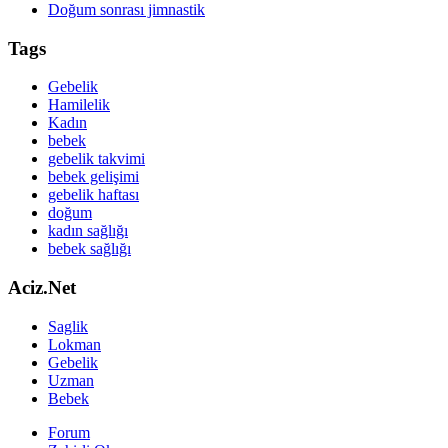
Doğum sonrası jimnastik
Tags
Gebelik
Hamilelik
Kadın
bebek
gebelik takvimi
bebek gelişimi
gebelik haftası
doğum
kadın sağlığı
bebek sağlığı
Aciz.Net
Saglik
Lokman
Gebelik
Uzman
Bebek
Forum