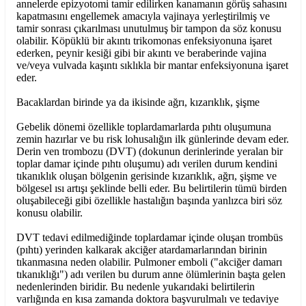
annelerde epizyotomi tamir edilirken kanamanın görüş sahasını
kapatmasını engellemek amacıyla vajinaya yerleştirilmiş ve
tamir sonrası çıkarılması unutulmuş bir tampon da söz konusu
olabilir. Köpüklü bir akıntı trikomonas enfeksiyonuna işaret
ederken, peynir kesiği gibi bir akıntı ve beraberinde vajina
ve/veya vulvada kaşıntı sıklıkla bir mantar enfeksiyonuna işaret
eder.
Bacaklardan birinde ya da ikisinde ağrı, kızarıklık, şişme
Gebelik dönemi özellikle toplardamarlarda pıhtı oluşumuna
zemin hazırlar ve bu risk lohusalığın ilk günlerinde devam eder.
Derin ven trombozu (DVT) (dokunun derinlerinde yeralan bir
toplar damar içinde pıhtı oluşumu) adı verilen durum kendini
tıkanıklık oluşan bölgenin gerisinde kızarıklık, ağrı, şişme ve
bölgesel ısı artışı şeklinde belli eder. Bu belirtilerin tümü birden
oluşabileceği gibi özellikle hastalığın başında yanlızca biri söz
konusu olabilir.
DVT tedavi edilmediğinde toplardamar içinde oluşan trombüs
(pıhtı) yerinden kalkarak akciğer atardamarlarından birinin
tıkanmasına neden olabilir. Pulmoner emboli ("akciğer damarı
tıkanıklığı") adı verilen bu durum anne ölümlerinin başta gelen
nedenlerinden biridir. Bu nedenle yukarıdaki belirtilerin
varlığında en kısa zamanda doktora başvurulmalı ve tedaviye