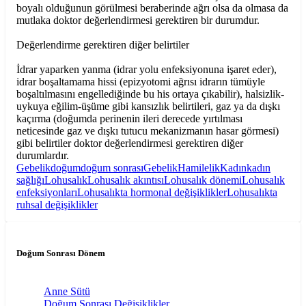
boyalı olduğunun görülmesi beraberinde ağrı olsa da olmasa da
mutlaka doktor değerlendirmesi gerektiren bir durumdur.
Değerlendirme gerektiren diğer belirtiler
İdrar yaparken yanma (idrar yolu enfeksiyonuna işaret eder),
idrar boşaltamama hissi (epizyotomi ağrısı idrarın tümüyle
boşaltılmasını engellediğinde bu his ortaya çıkabilir), halsizlik-
uykuya eğilim-üşüme gibi kansızlık belirtileri, gaz ya da dışkı
kaçırma (doğumda perinenin ileri derecede yırtılması
neticesinde gaz ve dışkı tutucu mekanizmanın hasar görmesi)
gibi belirtiler doktor değerlendirmesi gerektiren diğer
durumlardır.
Gebelik
doğum
doğum sonrası
Gebelik
Hamilelik
Kadın
kadın
sağlığı
Lohusalık
Lohusalık akıntısı
Lohusalık dönemi
Lohusalık
enfeksiyonları
Lohusalıkta hormonal değişiklikler
Lohusalıkta
ruhsal değişiklikler
Doğum Sonrası Dönem
Anne Sütü
Doğum Sonrası Değişiklikler