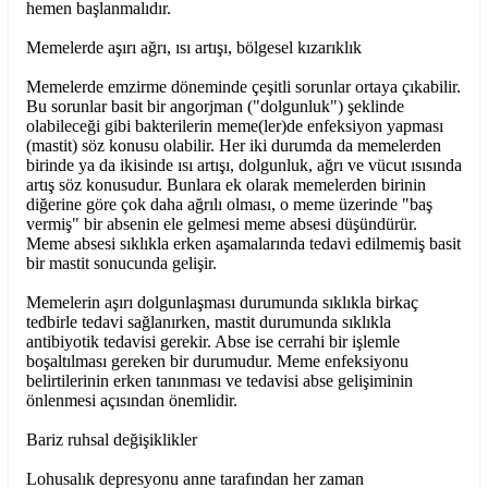
hemen başlanmalıdır.
Memelerde aşırı ağrı, ısı artışı, bölgesel kızarıklık
Memelerde emzirme döneminde çeşitli sorunlar ortaya çıkabilir.
Bu sorunlar basit bir angorjman ("dolgunluk") şeklinde
olabileceği gibi bakterilerin meme(ler)de enfeksiyon yapması
(mastit) söz konusu olabilir. Her iki durumda da memelerden
birinde ya da ikisinde ısı artışı, dolgunluk, ağrı ve vücut ısısında
artış söz konusudur. Bunlara ek olarak memelerden birinin
diğerine göre çok daha ağrılı olması, o meme üzerinde "baş
vermiş" bir absenin ele gelmesi meme absesi düşündürür.
Meme absesi sıklıkla erken aşamalarında tedavi edilmemiş basit
bir mastit sonucunda gelişir.
Memelerin aşırı dolgunlaşması durumunda sıklıkla birkaç
tedbirle tedavi sağlanırken, mastit durumunda sıklıkla
antibiyotik tedavisi gerekir. Abse ise cerrahi bir işlemle
boşaltılması gereken bir durumudur. Meme enfeksiyonu
belirtilerinin erken tanınması ve tedavisi abse gelişiminin
önlenmesi açısından önemlidir.
Bariz ruhsal değişiklikler
Lohusalık depresyonu anne tarafından her zaman