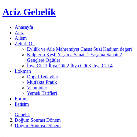
Aciz
Gebelik
Anasayfa
Aciz
Ailem
Zehirli Ok
Evlilik ve Aile
Mahremiyet
Casus Suzi
Kadının değeri
Kalplerin Keşfi
Yaşama Sanatı 1
Yaşama Sanatı 2
Gençlere Öğütler
İhya Cilt 1
İhya Cilt 2
İhya Cilt 3
İhya Cilt 4
Lokman
Dogal Tedaviler
Mutfakta Pratik
Vitaminler
Yemek Tarifleri
Forum
Iletisim
Gebelik
Doğum Sonrası Dönem
Doğum Sonrası Dönem