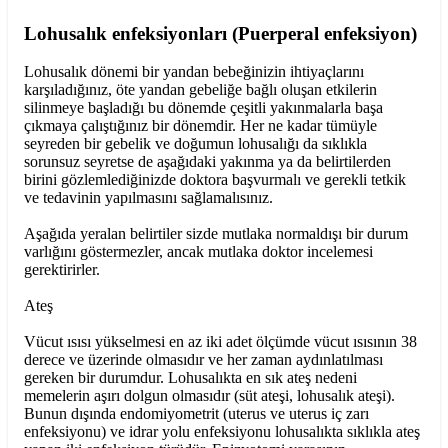
Lohusalık enfeksiyonları (Puerperal enfeksiyon)
Lohusalık dönemi bir yandan bebeğinizin ihtiyaçlarını
karşıladığınız, öte yandan gebeliğe bağlı oluşan etkilerin
silinmeye başladığı bu dönemde çeşitli yakınmalarla başa
çıkmaya çalıştığınız bir dönemdir. Her ne kadar tümüyle
seyreden bir gebelik ve doğumun lohusalığı da sıklıkla
sorunsuz seyretse de aşağıdaki yakınma ya da belirtilerden
birini gözlemlediğinizde doktora başvurmalı ve gerekli tetkik
ve tedavinin yapılmasını sağlamalısınız.
Aşağıda yeralan belirtiler sizde mutlaka normaldışı bir durum
varlığını göstermezler, ancak mutlaka doktor incelemesi
gerektirirler.
Ateş
Vücut ısısı yükselmesi en az iki adet ölçümde vücut ısısının 38
derece ve üzerinde olmasıdır ve her zaman aydınlatılması
gereken bir durumdur. Lohusalıkta en sık ateş nedeni
memelerin aşırı dolgun olmasıdır (süt ateşi, lohusalık ateşi).
Bunun dışında endomiyometrit (uterus ve uterus iç zarı
enfeksiyonu) ve idrar yolu enfeksiyonu lohusalıkta sıklıkla ateş