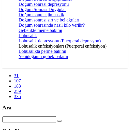
Doğum sonrası depresyonu
Doğum Sonrası Duygular
Doğum sonrası jimnastik
Doğum sonrası sırt ve bel ağrıları
Doğum sonrasında nasıl kilo verilir?
Gebelikte meme bakımı
Lohusalık
Lohusalık depresyonu (Puerperal depresyon)
Lohusalık enfeksiyonları (Puerperal enfeksiyon)
Lohusalıkta perine bakımı
Yenidoğanın göbek bakımı
31
107
183
259
335
Ara