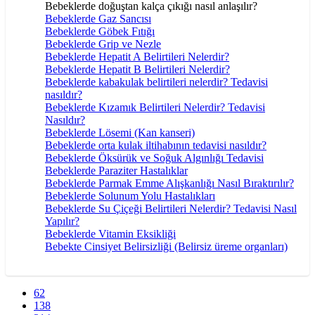
Bebeklerde doğuştan kalça çıkığı nasıl anlaşılır?
Bebeklerde Gaz Sancısı
Bebeklerde Göbek Fıtığı
Bebeklerde Grip ve Nezle
Bebeklerde Hepatit A Belirtileri Nelerdir?
Bebeklerde Hepatit B Belirtileri Nelerdir?
Bebeklerde kabakulak belirtileri nelerdir? Tedavisi
nasıldır?
Bebeklerde Kızamık Belirtileri Nelerdir? Tedavisi
Nasıldır?
Bebeklerde Lösemi (Kan kanseri)
Bebeklerde orta kulak iltihabının tedavisi nasıldır?
Bebeklerde Öksürük ve Soğuk Algınlığı Tedavisi
Bebeklerde Paraziter Hastalıklar
Bebeklerde Parmak Emme Alışkanlığı Nasıl Bıraktırılır?
Bebeklerde Solunum Yolu Hastalıkları
Bebeklerde Su Çiçeği Belirtileri Nelerdir? Tedavisi Nasıl
Yapılır?
Bebeklerde Vitamin Eksikliği
Bebekte Cinsiyet Belirsizliği (Belirsiz üreme organları)
62
138