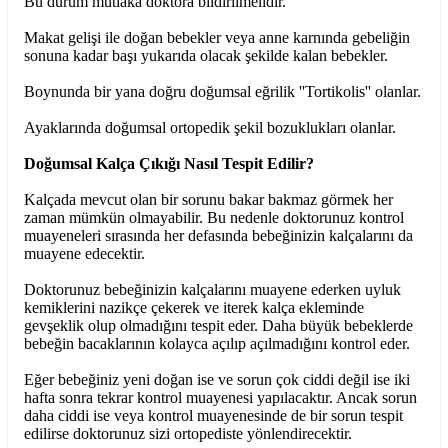
Bu durum mutlaka doktora bildirilmelidir.
Makat gelişi ile doğan bebekler veya anne karnında gebeliğin
sonuna kadar başı yukarıda olacak şekilde kalan bebekler.
Boynunda bir yana doğru doğumsal eğrilik ''Tortikolis'' olanlar.
Ayaklarında doğumsal ortopedik şekil bozuklukları olanlar.
Doğumsal Kalça Çıkığı Nasıl Tespit Edilir?
Kalçada mevcut olan bir sorunu bakar bakmaz görmek her
zaman mümkün olmayabilir. Bu nedenle doktorunuz kontrol
muayeneleri sırasında her defasında bebeğinizin kalçalarını da
muayene edecektir.
Doktorunuz bebeğinizin kalçalarını muayene ederken uyluk
kemiklerini nazikçe çekerek ve iterek kalça ekleminde
gevşeklik olup olmadığını tespit eder. Daha büyük bebeklerde
bebeğin bacaklarının kolayca açılıp açılmadığını kontrol eder.
Eğer bebeğiniz yeni doğan ise ve sorun çok ciddi değil ise iki
hafta sonra tekrar kontrol muayenesi yapılacaktır. Ancak sorun
daha ciddi ise veya kontrol muayenesinde de bir sorun tespit
edilirse doktorunuz sizi ortopediste yönlendirecektir.