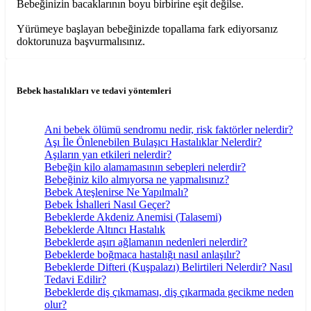
Bebeğinizin bacaklarının boyu birbirine eşit değilse.
Yürümeye başlayan bebeğinizde topallama fark ediyorsanız
doktorunuza başvurmalısınız.
Bebek hastalıkları ve tedavi yöntemleri
Ani bebek ölümü sendromu nedir, risk faktörler nelerdir?
Aşı İle Önlenebilen Bulaşıcı Hastalıklar Nelerdir?
Aşıların yan etkileri nelerdir?
Bebeğin kilo alamamasının sebepleri nelerdir?
Bebeğiniz kilo almıyorsa ne yapmalısınız?
Bebek Ateşlenirse Ne Yapılmalı?
Bebek İshalleri Nasıl Geçer?
Bebeklerde Akdeniz Anemisi (Talasemi)
Bebeklerde Altıncı Hastalık
Bebeklerde aşırı ağlamanın nedenleri nelerdir?
Bebeklerde boğmaca hastalığı nasıl anlaşılır?
Bebeklerde Difteri (Kuşpalazı) Belirtileri Nelerdir? Nasıl
Tedavi Edilir?
Bebeklerde diş çıkmaması, diş çıkarmada gecikme neden
olur?