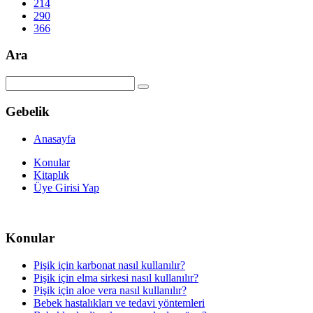
214
290
366
Ara
Gebelik
Anasayfa
Konular
Kitaplık
Üye Girisi Yap
Konular
Pişik için karbonat nasıl kullanılır?
Pişik için elma sirkesi nasıl kullanılır?
Pişik için aloe vera nasıl kullanılır?
Bebek hastalıkları ve tedavi yöntemleri