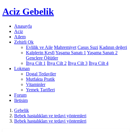
Aciz
Gebelik
Anasayfa
Aciz
Ailem
Zehirli Ok
Evlilik ve Aile
Mahremiyet
Casus Suzi
Kadının değeri
Kalplerin Keşfi
Yaşama Sanatı 1
Yaşama Sanatı 2
Gençlere Öğütler
İhya Cilt 1
İhya Cilt 2
İhya Cilt 3
İhya Cilt 4
Lokman
Dogal Tedaviler
Mutfakta Pratik
Vitaminler
Yemek Tarifleri
Forum
Iletisim
Gebelik
Bebek hastalıkları ve tedavi yöntemleri
Bebek hastalıkları ve tedavi yöntemleri