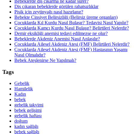
Bebeklerde diş çıkarma ne kadar sürer?
Diş çıkaran bebeklerde görülen rahatsızlıklar
Pişik için zeytinyağı nasıl hazırlanır?
Bebekte Cinsiyet Belirsizliği (Belirsiz üreme organları)
Çocuklarda Kıl Kurdu Nasıl Bulaşır? Tedavisi Nasıl Yapılır?
Çocuklarda Kamçı Kurdu Nasıl Bulaşır? Belirtileri Nelerdir?
Demir eksikliği anemisi tedavi edilmezse ne olur?
Bebeklerde Akdeniz Anemisi Nasıl Anlaşılır?
Çocuklarda Ailesel Akdeniz Ateşi (FMF) Belirtileri Nelerdir?
Çocuklarda Ailesel Akdeniz Ateşi (FMF) Hastasının Yaşamı
Nasıl Olmalıdır?
Bebek Ateşlenirse Ne Yapılmalı?
Tags
Gebelik
Hamilelik
Kadın
bebek
gebelik takvimi
bebek gelişimi
gebelik haftası
doğum
kadın sağlığı
bebek sağlığı