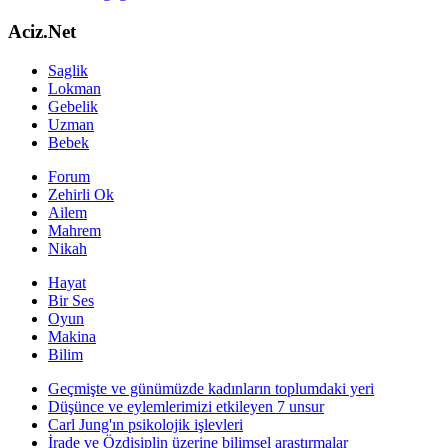
Aciz.Net
Saglik
Lokman
Gebelik
Uzman
Bebek
Forum
Zehirli Ok
Ailem
Mahrem
Nikah
Hayat
Bir Ses
Oyun
Makina
Bilim
Geçmişte ve günümüzde kadınların toplumdaki yeri
Düşünce ve eylemlerimizi etkileyen 7 unsur
Carl Jung'ın psikolojik işlevleri
İrade ve Özdisiplin üzerine bilimsel araştırmalar