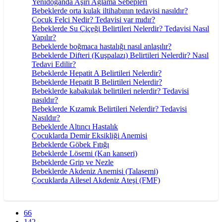
Yenidoğanda Aşırı Ağlama Sebepleri
Bebeklerde orta kulak iltihabının tedavisi nasıldır?
Çocuk Felci Nedir? Tedavisi var mıdır?
Bebeklerde Su Çiçeği Belirtileri Nelerdir? Tedavisi Nasıl
Yapılır?
Bebeklerde boğmaca hastalığı nasıl anlaşılır?
Bebeklerde Difteri (Kuşpalazı) Belirtileri Nelerdir? Nasıl
Tedavi Edilir?
Bebeklerde Hepatit A Belirtileri Nelerdir?
Bebeklerde Hepatit B Belirtileri Nelerdir?
Bebeklerde kabakulak belirtileri nelerdir? Tedavisi
nasıldır?
Bebeklerde Kızamık Belirtileri Nelerdir? Tedavisi
Nasıldır?
Bebeklerde Altıncı Hastalık
Çocuklarda Demir Eksikliği Anemisi
Bebeklerde Göbek Fıtığı
Bebeklerde Lösemi (Kan kanseri)
Bebeklerde Grip ve Nezle
Bebeklerde Akdeniz Anemisi (Talasemi)
Çocuklarda Ailesel Akdeniz Ateşi (FMF)
66
142