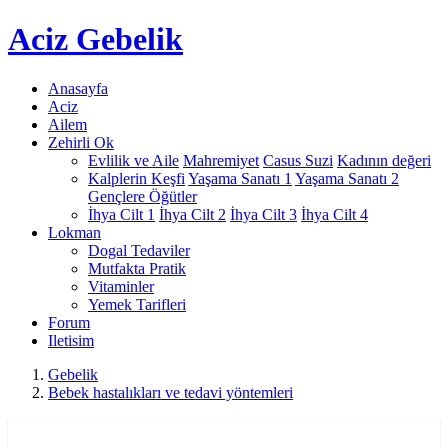
Aciz
Gebelik
Anasayfa
Aciz
Ailem
Zehirli Ok
Evlilik ve Aile
Mahremiyet
Casus Suzi
Kadının değeri
Kalplerin Keşfi
Yaşama Sanatı 1
Yaşama Sanatı 2
Gençlere Öğütler
İhya Cilt 1
İhya Cilt 2
İhya Cilt 3
İhya Cilt 4
Lokman
Dogal Tedaviler
Mutfakta Pratik
Vitaminler
Yemek Tarifleri
Forum
Iletisim
Gebelik
Bebek hastalıkları ve tedavi yöntemleri