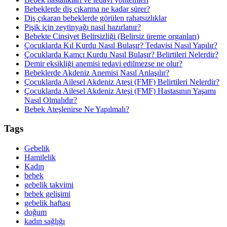
Bebeklerde diş çıkarma ne kadar sürer?
Diş çıkaran bebeklerde görülen rahatsızlıklar
Pişik için zeytinyağı nasıl hazırlanır?
Bebekte Cinsiyet Belirsizliği (Belirsiz üreme organları)
Çocuklarda Kıl Kurdu Nasıl Bulaşır? Tedavisi Nasıl Yapılır?
Çocuklarda Kamçı Kurdu Nasıl Bulaşır? Belirtileri Nelerdir?
Demir eksikliği anemisi tedavi edilmezse ne olur?
Bebeklerde Akdeniz Anemisi Nasıl Anlaşılır?
Çocuklarda Ailesel Akdeniz Ateşi (FMF) Belirtileri Nelerdir?
Çocuklarda Ailesel Akdeniz Ateşi (FMF) Hastasının Yaşamı
Nasıl Olmalıdır?
Bebek Ateşlenirse Ne Yapılmalı?
Tags
Gebelik
Hamilelik
Kadın
bebek
gebelik takvimi
bebek gelişimi
gebelik haftası
doğum
kadın sağlığı