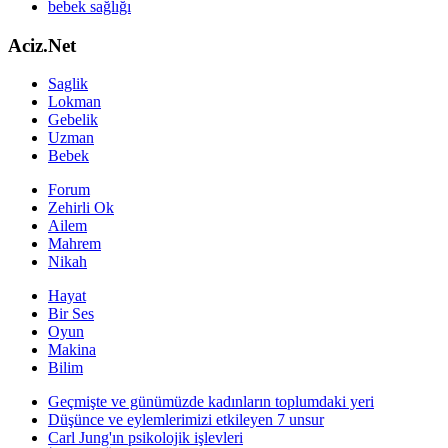
bebek sağlığı
Aciz.Net
Saglik
Lokman
Gebelik
Uzman
Bebek
Forum
Zehirli Ok
Ailem
Mahrem
Nikah
Hayat
Bir Ses
Oyun
Makina
Bilim
Geçmişte ve günümüzde kadınların toplumdaki yeri
Düşünce ve eylemlerimizi etkileyen 7 unsur
Carl Jung'ın psikolojik işlevleri