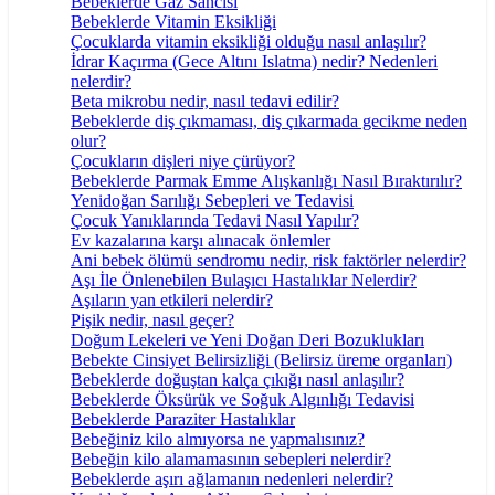
Bebeklerde Gaz Sancısı
Bebeklerde Vitamin Eksikliği
Çocuklarda vitamin eksikliği olduğu nasıl anlaşılır?
İdrar Kaçırma (Gece Altını Islatma) nedir? Nedenleri
nelerdir?
Beta mikrobu nedir, nasıl tedavi edilir?
Bebeklerde diş çıkmaması, diş çıkarmada gecikme neden
olur?
Çocukların dişleri niye çürüyor?
Bebeklerde Parmak Emme Alışkanlığı Nasıl Bıraktırılır?
Yenidoğan Sarılığı Sebepleri ve Tedavisi
Çocuk Yanıklarında Tedavi Nasıl Yapılır?
Ev kazalarına karşı alınacak önlemler
Ani bebek ölümü sendromu nedir, risk faktörler nelerdir?
Aşı İle Önlenebilen Bulaşıcı Hastalıklar Nelerdir?
Aşıların yan etkileri nelerdir?
Pişik nedir, nasıl geçer?
Doğum Lekeleri ve Yeni Doğan Deri Bozuklukları
Bebekte Cinsiyet Belirsizliği (Belirsiz üreme organları)
Bebeklerde doğuştan kalça çıkığı nasıl anlaşılır?
Bebeklerde Öksürük ve Soğuk Algınlığı Tedavisi
Bebeklerde Paraziter Hastalıklar
Bebeğiniz kilo almıyorsa ne yapmalısınız?
Bebeğin kilo alamamasının sebepleri nelerdir?
Bebeklerde aşırı ağlamanın nedenleri nelerdir?