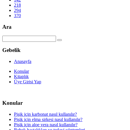
218
294
370
Ara
Gebelik
Anasayfa
Konular
Kitaplık
Üye Girisi Yap
Konular
Pişik için karbonat nasıl kullanılır?
Pişik için elma sirkesi nasıl kullanılır?
Pişik için aloe vera nasıl kullanılır?
Bebek hastalıkları ve tedavi yöntemleri